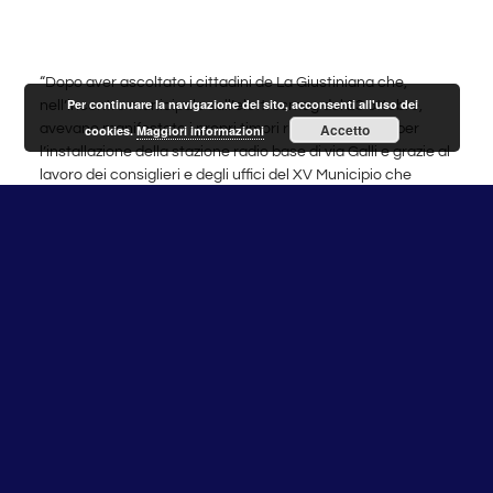
“Dopo aver ascoltato i cittadini de La Giustiniana che,
Per continuare la navigazione del sito, acconsenti all'uso dei
nell’incontro municipale sull’elettrosmog del 23 ottobre,
Accetto
avevano manifestato i propri timori rispetto ai lavori per
cookies.
Maggiori informazioni
l’installazione della stazione radio base di via Galli e grazie al
lavoro dei consiglieri e degli uffici del XV Municipio che
hanno effettuato tutti gli opportuni controlli, possiamo
quindi comunicare che il Dipartimento Programmazione ed
Attuazione Urbanistica di Roma Capitale ha sospeso i lavori
lo scorso 10 novembre.
In queste settimane abbiamo potuto constatare che la
richiesta di installazione risale ai tempi del
commissariamento dell’allora Municipio XX e non risulta
essere pervenuta ai nostri uffici, i cui atti in possesso sono
esclusivamente i documenti di comunicazione di inizio lavori
e la relazione dell’ARPA.
Sarà perciò nostro dovere fare luce sulla mancata