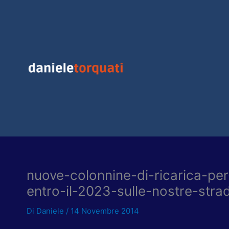
Vai
al
contenuto
nuove-colonnine-di-ricarica-per-v
entro-il-2023-sulle-nostre-stra
Di
Daniele
/
14 Novembre 2014