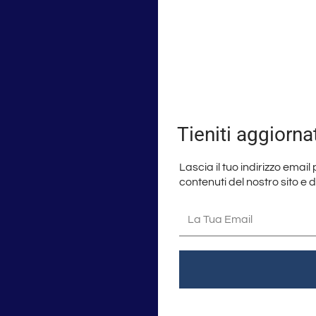
Tieniti aggiorna
Lascia il tuo indirizzo email
contenuti del nostro sito e 
La
tua
email