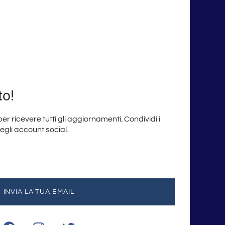
to!
 per ricevere tutti gli aggiornamenti. Condividi i
degli account social.
INVIA LA TUA EMAIL
F
I
T