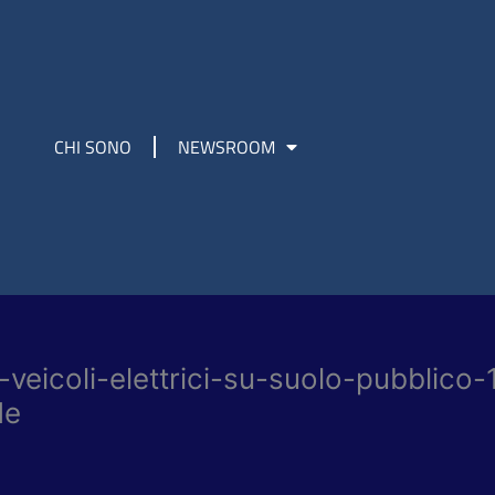
CHI SONO
NEWSROOM
eicoli-elettrici-su-suolo-pubblico-11
de