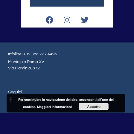
F
I
T
a
n
w
c
s
i
e
t
t
b
a
t
o
g
e
Infoline: +39 388 727 4495
o
r
r
Municipio Roma XV
k
a
Via Flaminia, 872
m
Seguici
F
I
T
Per continuare la navigazione del sito, acconsenti all'uso dei
a
n
w
Accetto
cookies.
Maggiori informazioni
c
s
i
e
t
t
b
a
t
o
g
e
o
r
r