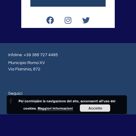
F
I
T
a
n
w
c
s
i
e
t
t
b
a
t
o
g
e
Infoline: +39 388 727 4495
o
r
r
Municipio Roma XV
k
a
Via Flaminia, 872
m
Seguici
F
I
T
Per continuare la navigazione del sito, acconsenti all'uso dei
a
n
w
Accetto
cookies.
Maggiori informazioni
c
s
i
e
t
t
b
a
t
o
g
e
o
r
r