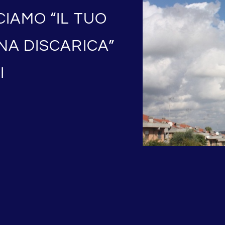
IAMO “IL TUO
NA DISCARICA”
I