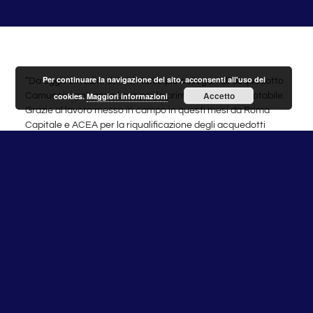
Per continuare la navigazione del sito, acconsenti all'uso dei
“Da oggi i cittadini del XV Municipio collegati all’acquedotto
Accetto
Camuccini potranno bere per la prima volta acqua potabile.
cookies.
Maggiori informazioni
Grazie al lavoro messo in campo in questi mesi da Roma
Capitale e ACEA per la riqualificazione degli acquedotti
rurali della rete dell’Arsial, infatti, è stata garantita la
potabilità della rete idrica delle utenze di questo
acquedotto, realizzando un intervento atteso da decenni.
Camuccini si aggiunge alla lista delle reti già riqualificate
negli scorsi mesi: Monte Oliviero, Piansaccoccia e S.Maria di
Galeria, nell’ambito di un intervento che abbiamo
fortemente voluto in sinergia con ACEA e Arsial per ridurre
quel gap di servizi, beni primari e infrastrutture nelle nostre
periferie.
Ora il lavoro prosegue sui tre acquedotti restanti, con
un’estensione del divieto di consumo. Per Brandosa e