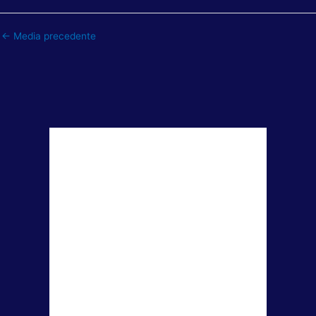
←
Media precedente