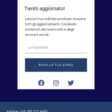
Tieniti aggiornato!
Lascia il tuo indirizzo email per ricevere
tutti gli aggiornamenti. Condividi i
contenuti del nostro sito e degli
account social.
La
tua
email
INVIA LA TUA EMAIL
F
I
T
a
n
w
c
s
i
e
t
t
b
a
t
o
g
e
Infoline: +39 388 727 4495