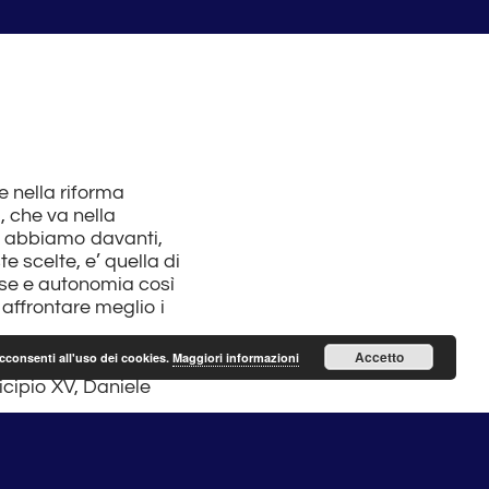
e nella riforma
, che va nella
gi abbiamo davanti,
e scelte, e’ quella di
rse e autonomia così
 affrontare meglio i
Accetto
acconsenti all'uso dei cookies.
Maggiori informazioni
cipio XV, Daniele
nente sul tema che si