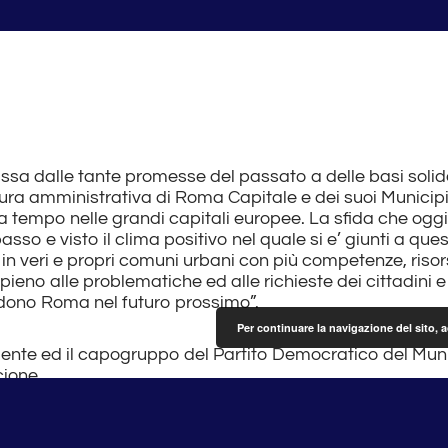
ssa dalle tante promesse del passato a delle basi solid
ttura amministrativa di Roma Capitale e dei suoi Municipi
da tempo nelle grandi capitali europee. La sfida che og
o e visto il clima positivo nel quale si e’ giunti a quest
 in veri e propri comuni urbani con più competenze, riso
ieno alle problematiche ed alle richieste dei cittadini e
dono Roma nel futuro prossimo”.
Per continuare la navigazione del sito, 
dente ed il capogruppo del Partito Democratico del Muni
ione.
nto dei presidenti di Municipio insieme al tavolo perma