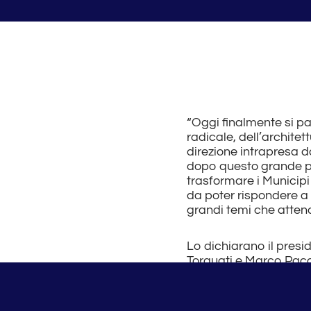
“Oggi finalmente si pa
radicale, dell’archite
direzione intrapresa 
dopo questo grande pass
trasformare i Municipi
da poter rispondere a p
grandi temi che atten
Lo dichiarano il presi
Torquati e Marco Pacc
“Il grande coinvolgime