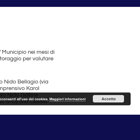
V Municipio nei mesi di
itoraggio per valutare
o Nido Bellagio (via
Comprensivo Karol
ilo Nido Galline
Accetto
acconsenti all'uso dei cookies.
Maggiori informazioni
go di Oz (via Cassia
tazione meccanica dei
”.