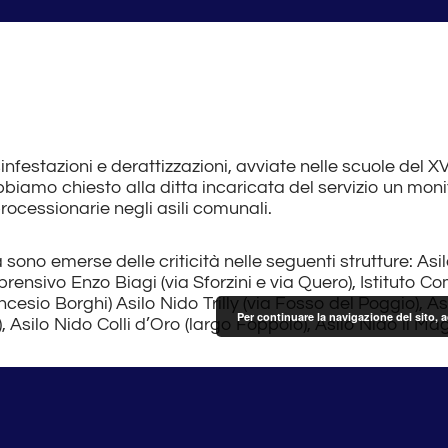
infestazioni e derattizzazioni, avviate nelle scuole del X
biamo chiesto alla ditta incaricata del servizio un mon
processionarie negli asili comunali.
sono emerse delle criticità nelle seguenti strutture: Asil
prensivo Enzo Biagi (via Sforzini e via Quero), Istituto 
cesio Borghi) Asilo Nido Trilly (via Fosso del Poggio), As
Per continuare la navigazione del sito, 
 Asilo Nido Colli d’Oro (largo Foppolo), Asilo Nido il Ma
lle giornate del 18 e 19 marzo, si procederà ad una aspor
ette di garantire una completa risoluzione del problema