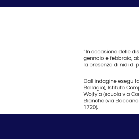
“In occasione delle dis
gennaio e febbraio, ab
la presenza di nidi di 
Dall’indagine eseguita 
Bellagio), Istituto Com
Wojtyla (scuola via Con
Bianche (via Baccano),
1720).
In questi istituti, ne
nidi, tecnica che perm