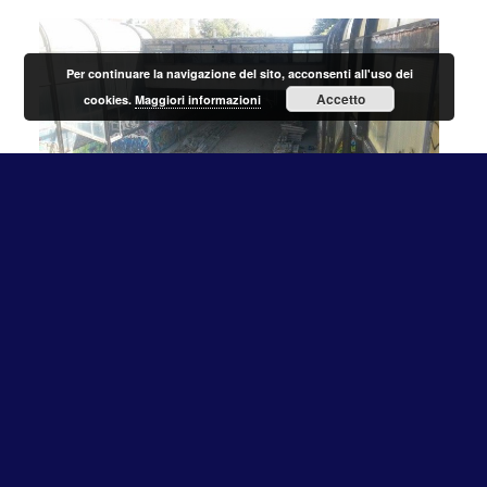
Per continuare la navigazione del sito, acconsenti all'uso dei
Accetto
cookies.
Maggiori informazioni
Questa mattina presso la Stazione di Vigna Clara Roma
Capitale e Ferrovie dello Stato hanno tenuto una
conferenza stampa annunciando il ripristino della linea
Vigna Clara-Valle Aurelia, con fine dei lavori entro giugno
2016.
Successivamente è stato effettuato un sopralluogo tra
Pineto e Vigna Clara dal Sindaco di Roma Ignazio Marino,
l’Assessore alla mobilità e ai trasporti Guido Improta,
Michele Mario Elia AD di FS Italiane e Maurizio Gentile AD di
Rete Ferroviaria Italiana.