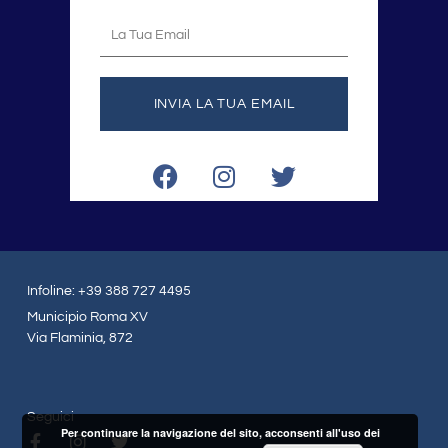
La
tua
email
INVIA LA TUA EMAIL
F
I
T
a
n
w
c
s
i
e
t
t
b
a
t
o
g
e
Infoline: +39 388 727 4495
o
r
r
Municipio Roma XV
k
a
Via Flaminia, 872
m
Seguici
Per continuare la navigazione del sito, acconsenti all'uso dei
F
I
T