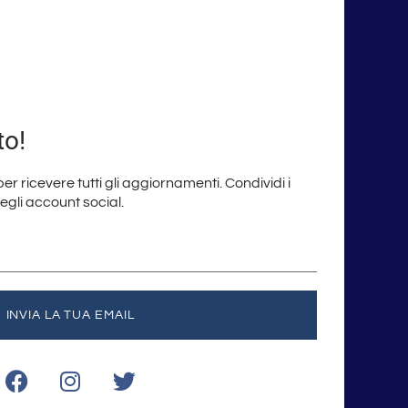
to!
 per ricevere tutti gli aggiornamenti. Condividi i
degli account social.
INVIA LA TUA EMAIL
F
I
T
a
n
w