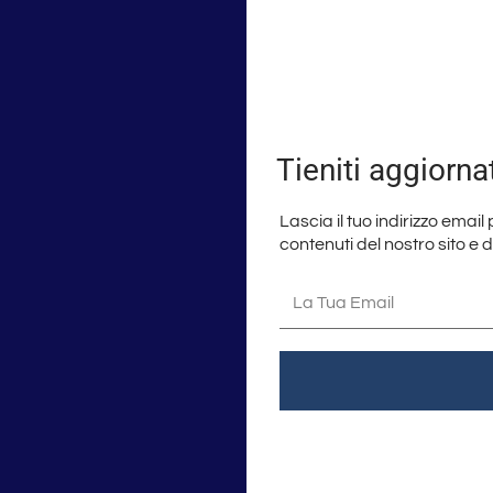
Tieniti aggiorna
Lascia il tuo indirizzo email
contenuti del nostro sito e 
La
tua
email