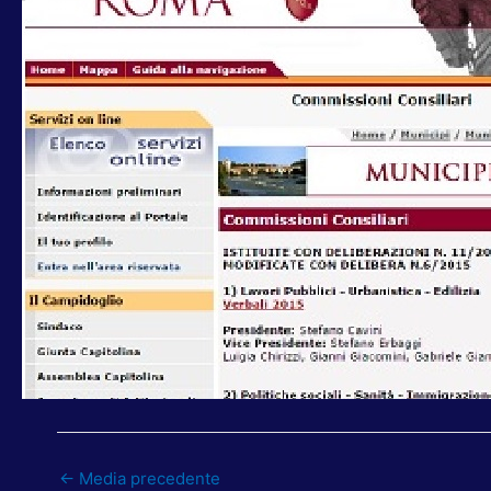
←
Media precedente