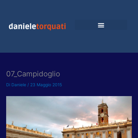
Vai
al
contenuto
07_Campidoglio
Di
Daniele
/
23 Maggio 2015