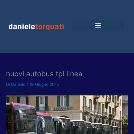
Vai
al
contenuto
nuovi autobus tpl linea
Di
Daniele
/
19 Giugno 2015