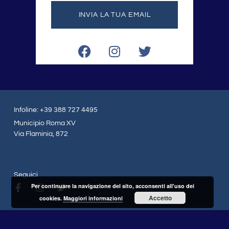
INVIA LA TUA EMAIL
F
I
T
a
n
w
c
s
i
e
t
t
b
a
t
o
g
e
Infoline: +39 388 727 4495
o
r
r
Municipio Roma XV
k
a
Via Flaminia, 872
m
Seguici
F
I
T
Per continuare la navigazione del sito, acconsenti all'uso dei
a
n
w
Accetto
cookies.
Maggiori informazioni
c
s
i
e
t
t
b
a
t