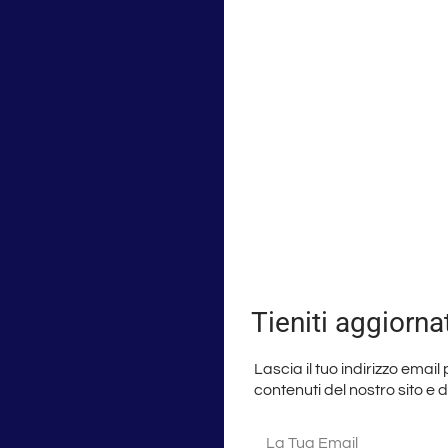
Tieniti aggiorna
Lascia il tuo indirizzo email
contenuti del nostro sito e 
La