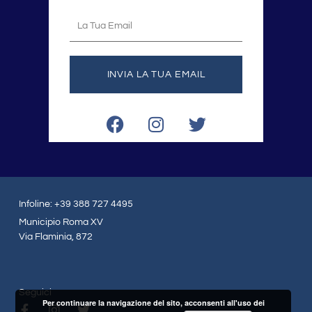
La
tua
email
INVIA LA TUA EMAIL
F
I
T
a
n
w
c
s
i
e
t
t
b
a
t
o
g
e
Infoline: +39 388 727 4495
o
r
r
Municipio Roma XV
k
a
Via Flaminia, 872
m
Seguici
Per continuare la navigazione del sito, acconsenti all'uso dei
F
I
T