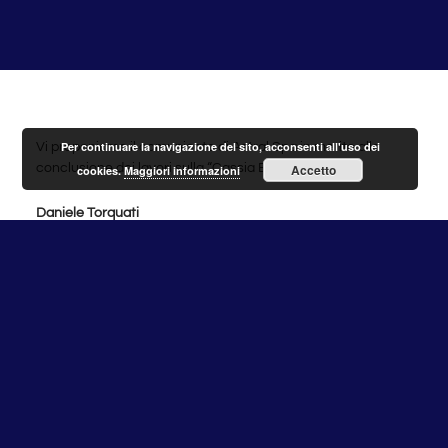
Per continuare la navigazione del sito, acconsenti all'uso dei
Vi proponiamo il comunicato di Astral Spa in merito alla
conclusione dei lavori sulla “Cassia Bis”.
Accetto
cookies.
Maggiori informazioni
Daniele Torquati
COMUNICATO STAMPA
SR 2 BIS CASSIA VEIENTANA/ CONCLUSI
INTERVENTI URGENTI A IMPIANTI
ILLUMINAZIONE, ASTRAL RINNOVA SCUSE AGLI
UTENTI PER I DISAGI