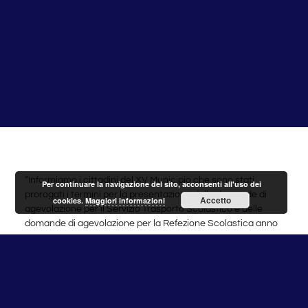
“Informiamo i cittadini del XV Municipio che sono stati
Per continuare la navigazione del sito, acconsenti all'uso dei
prorogati i termini per la presentazione delle domande di
Accetto
cookies.
Maggiori informazioni
agevolazione per il Servizio Trasporto Scolastico e delle
domande di agevolazione per la Refezione Scolastica anno
2015/2016.
Per quanto riguarda il trasporto scolastico la domanda di
agevolazione, completa dell’attestazione dell’importo ISEE
rilasciata dall’Inps, può essere presentata entro e non oltre