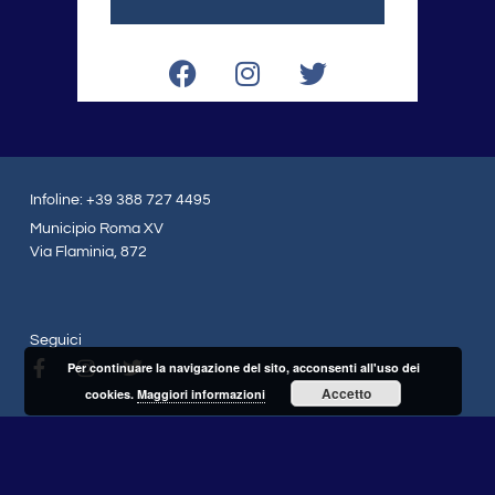
F
I
T
a
n
w
c
s
i
e
t
t
b
a
t
o
g
e
Infoline: +39 388 727 4495
o
r
r
Municipio Roma XV
k
a
Via Flaminia, 872
m
Seguici
F
I
T
Per continuare la navigazione del sito, acconsenti all'uso dei
a
n
w
Accetto
cookies.
Maggiori informazioni
c
s
i
e
t
t
b
a
t
o
g
e
o
r
r