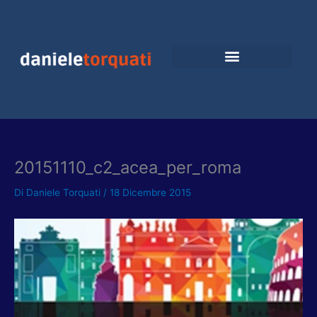
Vai
al
contenuto
20151110_c2_acea_per_roma
Di
Daniele Torquati
/
18 Dicembre 2015