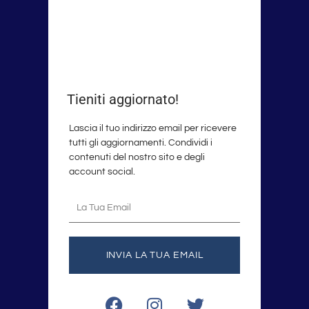
Tieniti aggiornato!
Lascia il tuo indirizzo email per ricevere
tutti gli aggiornamenti. Condividi i
contenuti del nostro sito e degli
account social.
La
tua
email
INVIA LA TUA EMAIL
F
I
T