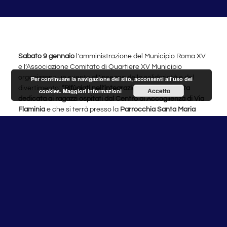
Sabato 9 gennaio
l’amministrazione del Municipio Roma XV
e l’Associazione Comitato di Quartiere XV Municipio
organizzano un evento all’insegna della solidarietà e del
Per continuare la navigazione del sito, acconsenti all'uso dei
divertimento:
“Rifùgiati nell’integrazione”
,
una giornata
Accetto
cookies.
Maggiori informazioni
dedicata ai ragazzi ospitati dal Centro di Accoglienza di Via
Flaminia
e che si terrà presso la
Parrocchia Santa Maria
Immacolata di Via Flaminia 994
.
L’evento vedrà la partecipazione della Croce Rossa Italiana,
che si occupa della gestione del centro di accoglienza e
che darà un prezioso contributo al programma della
giornata: si parte la mattina alle ore 10 con le storie dei
ragazzi del centro che racconteranno la propria esperienza
e le ragioni che li hanno condotti a trovare rifugio in Italia
;
alle ore 11 il Comitato Locale Municipio XV della
Croce
Rossa Italiana terrà alcune lezioni informative di Pronto