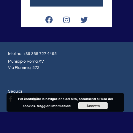
F
I
T
a
n
w
c
s
i
e
t
t
b
a
t
o
g
e
Infoline: +39 388 727 4495
o
r
r
Municipio Roma XV
k
a
Via Flaminia, 872
m
Seguici
F
I
T
Per continuare la navigazione del sito, acconsenti all'uso dei
a
n
w
Accetto
cookies.
Maggiori informazioni
c
s
i
e
t
t
b
a
t
o
g
e
o
r
r