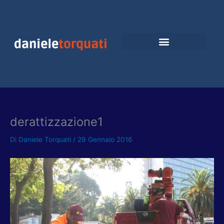
Vai
al
contenuto
derattizzazione1
Di
Daniele Torquati
/
29 Gennaio 2016