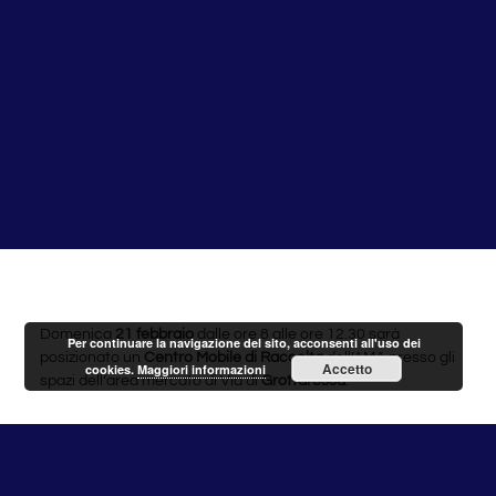
Domenica
21 febbraio
dalle ore 8 alle ore 12.30 sarà
Per continuare la navigazione del sito, acconsenti all'uso dei
posizionato un
Centro Mobile di Raccolta
dell’AMA presso gli
Accetto
cookies.
Maggiori informazioni
spazi dell’area mercato di Via di
Grottarossa
.
Il Centro Mobile di Racccolta è un’isola ecologica mobile per
la raccolta differenziata che comprende due container
scarrabili, posizionabili in differenti aree del territorio