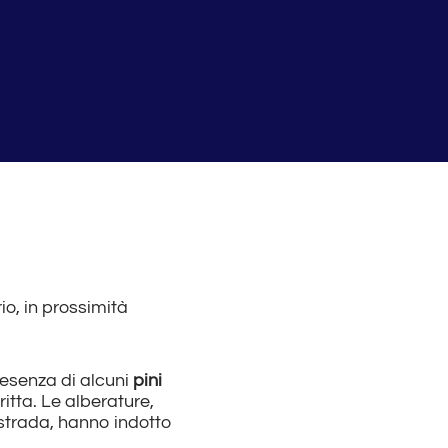
io, in prossimità
resenza di alcuni
pini
itta. Le alberature,
i strada, hanno indotto