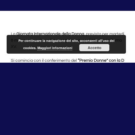
La
Giornata Internazionale della Donna
, prevista per martedì
Per continuare la navigazione del sito, acconsenti all'uso dei
8 marzo, prevede un fitto programma per il Municipio Roma
XV.
Accetto
cookies.
Maggiori informazioni
Si comincia con il conferimento del
“Premio Donne” con la D
maiuscola
, rivolto alle personalità femminili che vivono e
operano nel
Municipio XV
e che si sono distinte per il loro
impegno nell’ambito della realtà territoriale. La cerimonia di
premiazione avverrà l’
8 marzo alle ore 17.00
, presso la
Sala
del Consiglio
del Municipio Roma XV, in Via Flaminia 872.
“Il Premio è il frutto del lavoro congiunto della
Commissione
Elette
, della
Commissione Cultura
e dell’
Assessorato alle
Pari Opportunità
– dichiarano
Michela Ottavi
, Assessore
alle Pari Opportunità,
Sara Martorano
, Presidente della
Commissione Elette, ed
Emilia Tricoli
, Presidente della