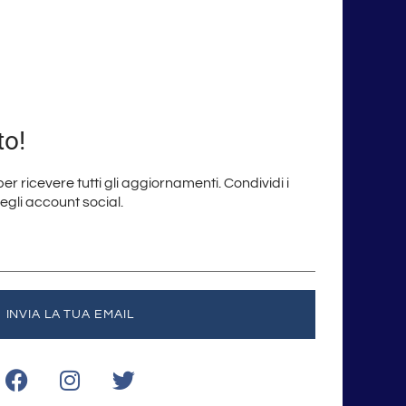
to!
 per ricevere tutti gli aggiornamenti. Condividi i
degli account social.
INVIA LA TUA EMAIL
F
I
T
a
n
w