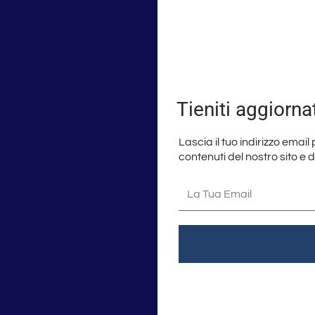
Tieniti aggiorna
Lascia il tuo indirizzo email
contenuti del nostro sito e 
La
tua
email