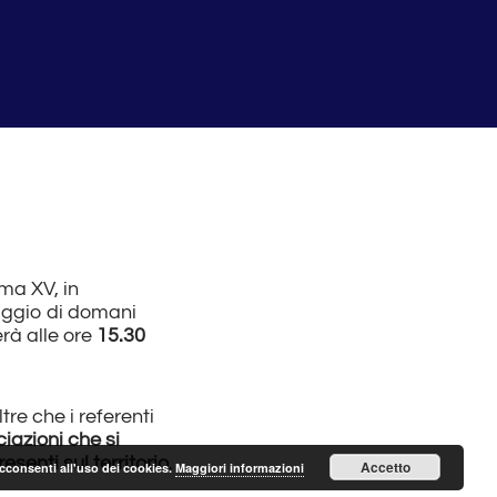
oma XV, in
riggio di domani
erà alle ore
15.30
tre che i referenti
iazioni che si
senti sul territorio
.
Accetto
acconsenti all'uso dei cookies.
Maggiori informazioni