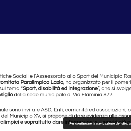
itiche Sociali e l’Assessorato allo Sport del Municipio R
omitato Paralimpico Lazio
, ha organizzato per il pome
sul tema “
Sport, disabilità ed integrazione
”, che si svolg
siglio
della sede municipale di Via Flaminia 872.
quale sono invitate ASD, Enti, comunità ed associazioni, ol
io del Municipio XV,
si propone di dare evidenza alle assoc
impici e soprattutto dare informazioni sui servizi già pre
Per continuare la navigazione del sito, 