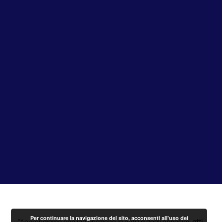
Per continuare la navigazione del sito, acconsenti all'uso dei
“Apprendiamo con indignazione la notizia degli ennesimi
atti