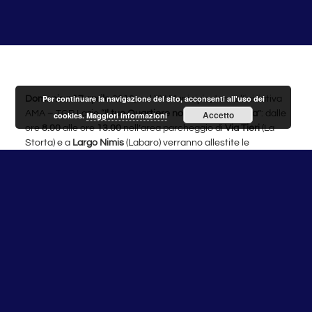
Per continuare la navigazione del sito, acconsenti all'uso dei
Domenica 17 aprile
2016, nel XV Municipio, torna l’iniziativa
Accetto
AMA – TGR Lazio “
Il tuo Quartiere non è una discarica
”: dalle
cookies.
Maggiori informazioni
ore
8.00
alle ore
13.00
nell’area parcheggio di
Via Tieri
(La
Storta) e a
Largo Nimis
(Labaro) verranno allestite le
Ecostazioni Mobili
per la raccolta straordinaria gratuita dei
rifiuti ingombranti, elettrici ed elettronici.
Tutti i cittadini potranno conferire gratuitamente i seguenti
materiali:
INGOMBRANTI
: Mobili – Reti – Materassi – Divani – Scaffali
– Biciclette – etc.
RAEE
(Apparecchiature Elettriche ed Elettroniche):
Computer – Tv – Stampanti – Cellulari – Elettrodomestici –
etc.