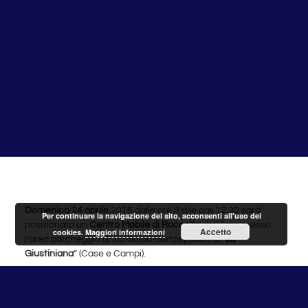
Domenica 24 aprile
2016 dalle ore 8 alle ore 12.30 sarà
Per continuare la navigazione del sito, acconsenti all'uso dei
posizionato un
Centro Mobile di Raccolta
dell’Ama presso
Accetto
cookies.
Maggiori informazioni
l’area parcheggio di via Guido Rattoppatore a “
La
Giustiniana
” (Case e Campi).
Il Centro Mobile di Raccolta è un’isola ecologica mobile per
la raccolta differenziata che comprende due container