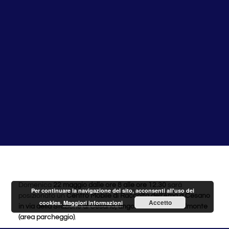
Domenica
22 maggio
dalle ore 8 alle ore 12.30
sarà
Per continuare la navigazione del sito, acconsenti all'uso dei
posizionato un
Centro Mobile di Raccolta dell’Ama a Cesano
Accetto
cookies.
Maggiori informazioni
in via della Stazione di Cesano, angolo via Marino Dalmonte
(area parcheggio)
.