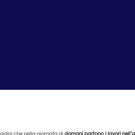
adini che nella giornata di
domani partono i lavori nell’a