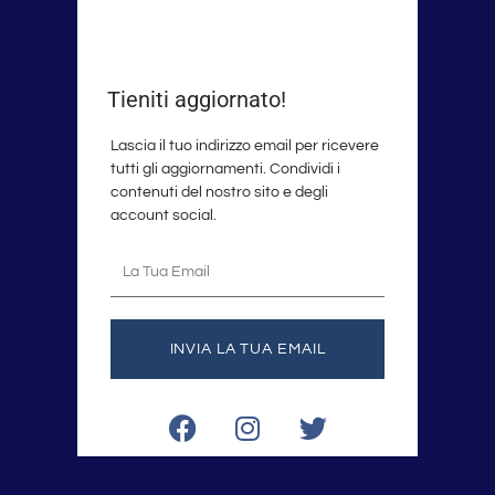
Tieniti aggiornato!
Lascia il tuo indirizzo email per ricevere
tutti gli aggiornamenti. Condividi i
contenuti del nostro sito e degli
account social.
La
tua
email
INVIA LA TUA EMAIL
F
I
T
a
n
w
c
s
i