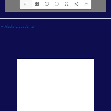
1/1
←
Media precedente