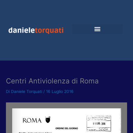
Vai
al
contenuto
Centri Antiviolenza di Roma
Di
Daniele Torquati
/
16 Luglio 2016