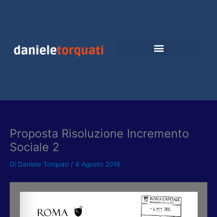
Vai
al
contenuto
Proposta Risoluzione Incremento
Sociale 2
Di
Daniele Torquati
/
4 Agosto 2016