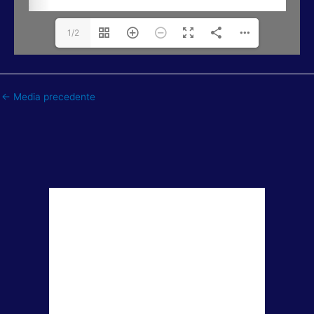
1/2
←
Media precedente