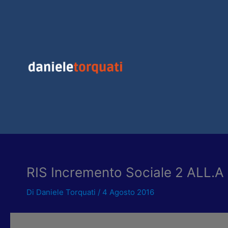
Vai
al
contenuto
RIS Incremento Sociale 2 ALL.A
Di
Daniele Torquati
/
4 Agosto 2016