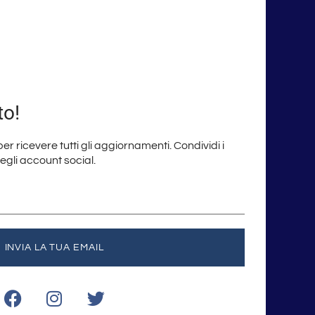
to!
 per ricevere tutti gli aggiornamenti. Condividi i
degli account social.
INVIA LA TUA EMAIL
F
I
T
a
n
w