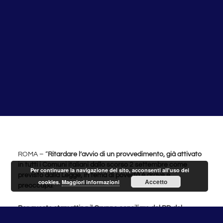
ROMA – “
Ritardare l’avvio di un provvedimento, già attivato
in tutti i Comuni italiani dallo scorso 2 settembre come
Per continuare la navigazione del sito, acconsenti all'uso dei
previsto dalla Legge, in tema di povertà è grave e
Accetto
cookies.
Maggiori informazioni
preoccupa
.
Per questo stamattina il Gruppo consiliare del PD del
Municipio XV ha protocollato una mozione in cui impegna il