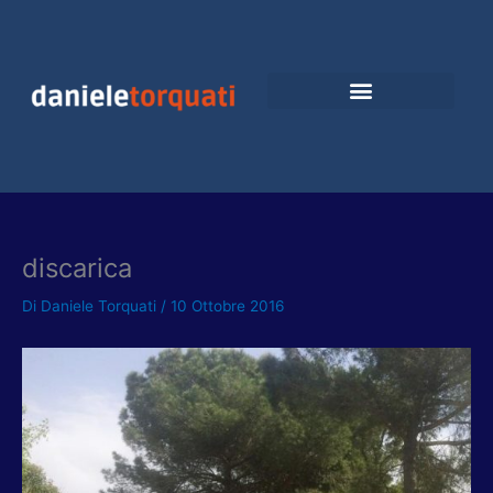
Vai
al
contenuto
discarica
Di
Daniele Torquati
/
10 Ottobre 2016