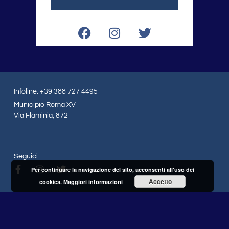
F
I
T
a
n
w
c
s
i
e
t
t
b
a
t
o
g
e
Infoline: +39 388 727 4495
o
r
r
Municipio Roma XV
k
a
Via Flaminia, 872
m
Seguici
F
I
T
Per continuare la navigazione del sito, acconsenti all'uso dei
a
n
w
Accetto
cookies.
Maggiori informazioni
c
s
i
e
t
t
b
a
t
o
g
e
o
r
r