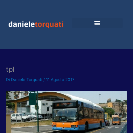
Vai
al
contenuto
tpl
Di
Daniele Torquati
/
11 Agosto 2017