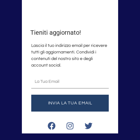
Tieniti aggiornato!
Lascia il tuo indirizzo email per ricevere
tutti gli aggiornamenti. Condividi i
contenuti del nostro sito e degli
account social.
La
tua
email
INVIA LA TUA EMAIL
F
I
T
a
n
w
c
s
i