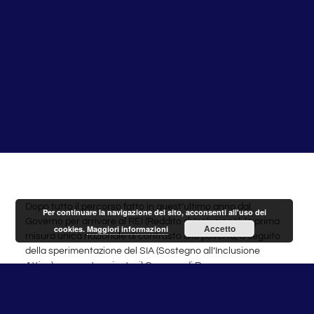
Dopo tutto il percorso fatto in quest’ultimo anno dal
Per continuare la navigazione del sito, acconsenti all'uso dei
Governo per arrivare al REI (Reddito di Inclusione), la prima
Accetto
cookies.
Maggiori informazioni
misura unica nazionale di contrasto alla povertà, a seguito
della sperimentazione del SIA (Sostegno all’Inclusione
Attiva) appena terminata, il Comune di Roma,
differentemente da tutti gli altri comuni di Italia, ha deciso di
non accettare le domande a partire dal 1 dicembre, ma di
posticiparne l’inizio a martedì 5 dicembre.