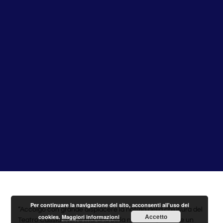
Per continuare la navigazione del sito, acconsenti all'uso dei
“Accolgo con grande dispiacere la notizia della chiusura del
Accetto
cookies.
Maggiori informazioni
Teatro Cassia. Non è mai una bella notizia sapere che un