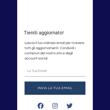
Tieniti aggiornato!
Lascia il tuo indirizzo email per ricevere
tutti gli aggiornamenti. Condividi i
contenuti del nostro sito e degli
account social.
La
tua
email
INVIA LA TUA EMAIL
F
I
T
a
n
w