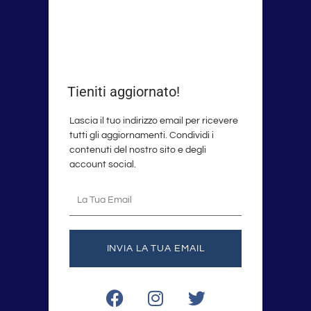
Tieniti aggiornato!
Lascia il tuo indirizzo email per ricevere
tutti gli aggiornamenti. Condividi i
contenuti del nostro sito e degli
account social.
La
tua
email
INVIA LA TUA EMAIL
F
I
T
a
n
w