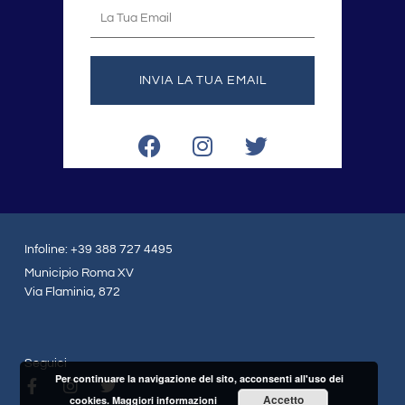
La
tua
email
INVIA LA TUA EMAIL
F
I
T
a
n
w
c
s
i
e
t
t
b
a
t
o
g
e
Infoline: +39 388 727 4495
o
r
r
Municipio Roma XV
k
a
Via Flaminia, 872
m
Seguici
Per continuare la navigazione del sito, acconsenti all'uso dei
F
I
T
Accetto
a
n
w
cookies.
Maggiori informazioni