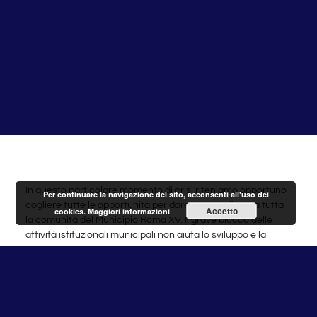
In questo particolare momento di crisi riteniamo opportuno
Per continuare la navigazione del sito, acconsenti all'uso dei
cogliere tutte le opportunità per dare un contributo a tutta
Accetto
cookies.
Maggiori informazioni
la comunità del Municipio Roma XV. Il grave blocco delle
attività istituzionali municipali non aiuta lo sviluppo e la
messa in pratica da parte dell’amministrazione di iniziative
utili alla cittadinanza.
Per questo esprimiamo apprezzamento e sostegno
all’iniziativa promossa dal quotidiano on-line