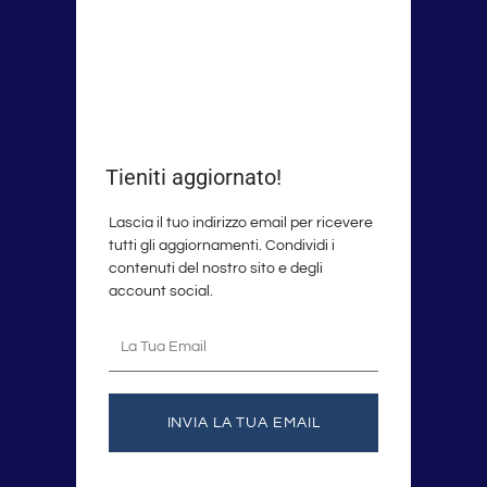
Tieniti aggiornato!
Lascia il tuo indirizzo email per ricevere
tutti gli aggiornamenti. Condividi i
contenuti del nostro sito e degli
account social.
La
tua
email
INVIA LA TUA EMAIL
F
I
T