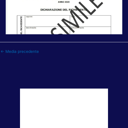
←
Media precedente