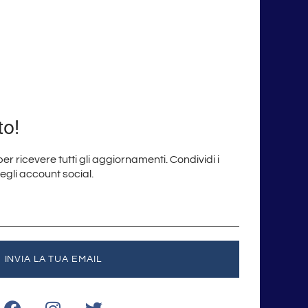
to!
 per ricevere tutti gli aggiornamenti. Condividi i
degli account social.
INVIA LA TUA EMAIL
F
I
T