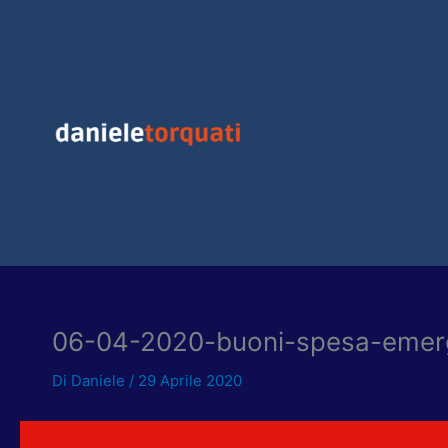
Vai
al
contenuto
06-04-2020-buoni-spesa-emer
Di
Daniele
/
29 Aprile 2020