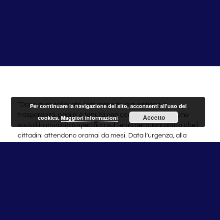
“Dopo aver sollevato settimane fa la questione in
Per continuare la navigazione del sito, acconsenti all'uso dei
trasparenza, oggi si è tenuta una commissione politiche
Accetto
cookies.
Maggiori informazioni
sociali in municipio specifica sul tema dei buoni affitto che i
cittadini attendono oramai da mesi. Data l’urgenza, alla
commissione era stata invitata l’Assessore alle Politiche
Abitative di Roma Capitale, Valentina Vivarelli, o un suo
delegato di segreteria, ma non si è presentata ed ha inviato
un consigliere comunale di maggioranza. Sono due i buoni
in questione. Sul buono casa, il sussidio per l’affitto istituito
dal 2014, e presentato dalle persone entro febbraio 2020,
ad oggi non è ancora uscita la graduatoria e non si
conoscono i tempi di erogazione dei contributi. Sul bonus