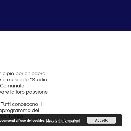
icipio per chiedere
orio musicale “Studio
ca Comunale
vare la loro passione
“Tutti conoscono il
ronoprogramma dei
o di futura
Accetto
acconsenti all'uso dei cookies.
Maggiori informazioni