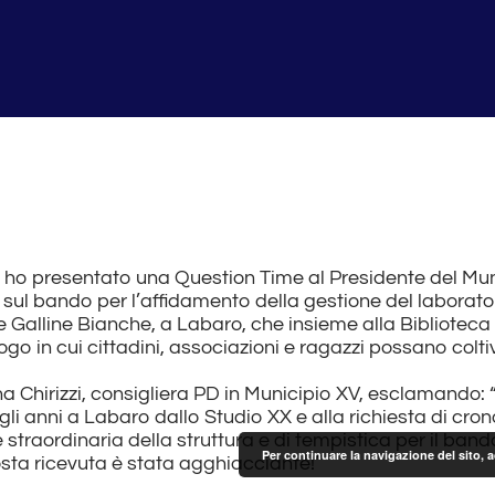
o ho presentato una Question Time al Presidente del Mun
pi sul bando per l’affidamento della gestione del laborat
le Galline Bianche, a Labaro, che insieme alla Bibliote
ogo in cui cittadini, associazioni e ragazzi possano colti
na Chirizzi, consigliera PD in Municipio XV, esclamando: 
gli anni a Labaro dallo Studio XX e alla richiesta di c
straordinaria della struttura e di tempistica per il band
Per continuare la navigazione del sito, 
sta ricevuta è stata agghiacciante!”