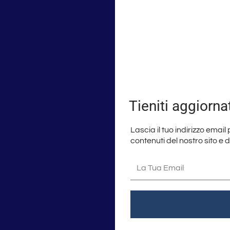
Tieniti aggiorna
Lascia il tuo indirizzo email
contenuti del nostro sito e 
La
tua
email