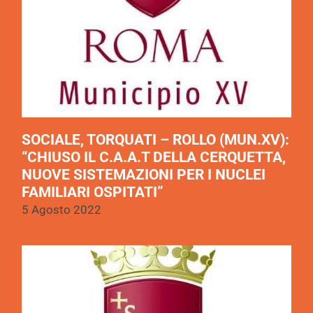
SOCIALE, TORQUATI – ROLLO (MUN.XV):
“CHIUSO IL C.A.A.T DELLA CERQUETTA,
NUOVE SISTEMAZIONI PER I NUCLEI
FAMILIARI OSPITATI”
5 Agosto 2022