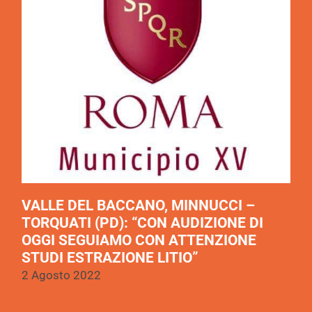
VALLE DEL BACCANO, MINNUCCI –
TORQUATI (PD): “CON AUDIZIONE DI
OGGI SEGUIAMO CON ATTENZIONE
STUDI ESTRAZIONE LITIO”
2 Agosto 2022