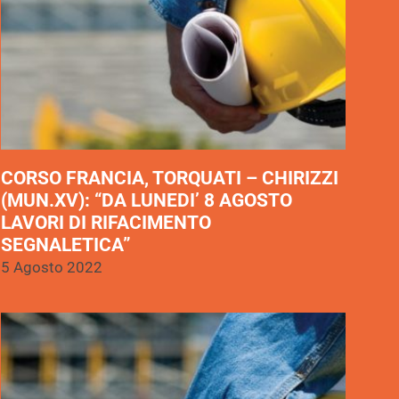
CORSO FRANCIA, TORQUATI – CHIRIZZI
(MUN.XV): “DA LUNEDI’ 8 AGOSTO
LAVORI DI RIFACIMENTO
SEGNALETICA”
5 Agosto 2022