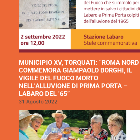
MUNICIPIO XV, TORQUATI: “ROMA NORD
COMMEMORA GIAMPAOLO BORGHI, IL
VIGILE DEL FUOCO MORTO
NELL’ALLUVIONE DI PRIMA PORTA –
LABARO DEL ’65”
31 Agosto 2022