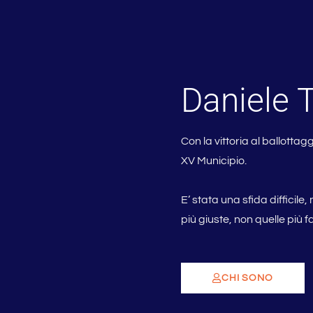
Daniele 
Con la vittoria al ballotta
XV Municipio.
E’ stata una sfida difficile
più giuste, non quelle più fac
CHI SONO