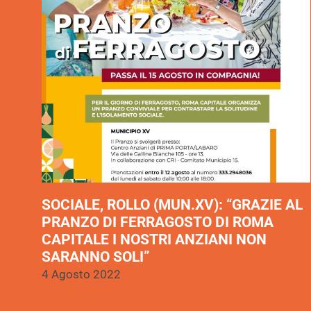
SOCIALE, ROLLO (MUN.XV): “GRAZIE AL
PRANZO DI FERRAGOSTO DI ROMA
CAPITALE I NOSTRI ANZIANI NON
SARANNO SOLI”
4 Agosto 2022